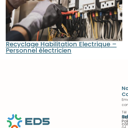
Recyclage Habilitation Electrique –
Personnel électricien
N
Co
Ema
con
Tél
Fo
In
fixe
Pol
:
con
04