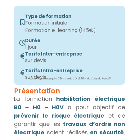
Type de formation
Formation initiale
Formation e-learning (145€)
Durée
1 jour
Tarifs Inter-entreprise
sur devis
Tarifs Intra-entreprise
sur devis
TVA non applicable (Art. 261.4.4 a du CGI L6313-1 du Code du Travail)
Présentation
La formation
habilitation électrique
B0 – H0 – H0V
a pour objectif de
prévenir le risque électrique
et de
garantir que les
travaux d’ordre non
électrique
soient réalisés
en sécurité
,