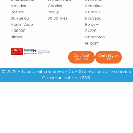
Mas des
Charles
formation
Rosiers
Peguy –
2 rue du
65 Rue du
30100 Alès
Nouveau
Moulin Vedel
Bercy –
– 30900
94220
Nîmes
Charenton-
le-pont
Certificat
Certif'région
Qualiopi
ED5
© 2022 – Tous droits réservés ED5. – Site réalisé par le service
Communication d'ED5.