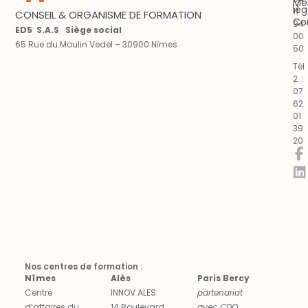
Me
lég
11
CONSEIL & ORGANISME DE FORMATION
Co
94
ED5 S.A.S Siège social
00
65 Rue du Moulin Vedel – 30900 Nîmes
50
Tél
2. :
07
62
01
39
20
Nos centres de formation :
Nîmes
Alès
Paris Bercy
Centre
INNOV ALES
partenariat
d’affaires du
14 Boulevard
avec CDO