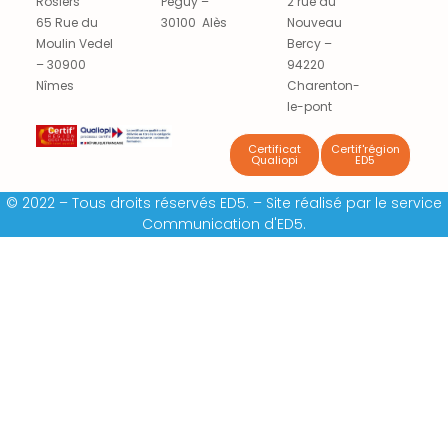
Rosiers
Peguy –
2 rue du
65 Rue du
30100 Alès
Nouveau
Moulin Vedel
Bercy –
– 30900
94220
Nîmes
Charenton-
le-pont
Certificat
Certif'région
Qualiopi
ED5
© 2022 – Tous droits réservés ED5. – Site réalisé par le service
Communication d'ED5.