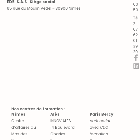
ED5 S.A.S Siège social
00
65 Rue du Moulin Vedel – 30900 Nîmes
50
Tél
2. :
07
62
01
39
20
Nos centres de formation :
Nîmes
Alès
Paris Bercy
Centre
INNOV ALES
partenariat
d’affaires du
14 Boulevard
avec CDO
Mas des
Charles
formation